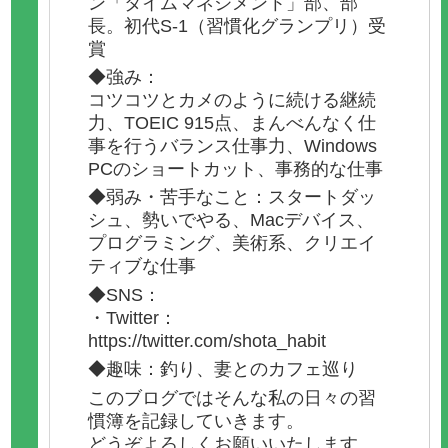
ン「タイムマネジメント」部、部
長。初代S-1（習慣化グランプリ）受
賞
◆強み：
コツコツとカメのように続ける継続
力、TOEIC 915点、まんべんなく仕
事を行うバランス仕事力、Windows
PCのショートカット、事務的な仕事
◆弱み・苦手なこと：スタートダッ
シュ、勢いでやる、Macデバイス、
プログラミング、美術系、クリエイ
ティブな仕事
◆SNS：
・Twitter：
https://twitter.com/shota_habit
◆趣味：釣り、妻とのカフェ巡り
このブログではそんな私の日々の習
慣簿を記録していきます。
どうぞよろしくお願いいたします。