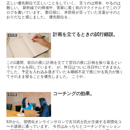
正しい優先順位で正しいことをしていく。 言うのは簡単、やるのは
難しい。 新幹線での帰省中、実家に着く前のマクドナルドでこのブ
ログを書いています。 数日前に、本部長が言っていた言葉がそのと
おりだなと感じました。 優先順位を...
計画を立てるときの試行錯誤。
未分類
この1週間、前日の夜に計画を立てて翌日の夜に計画を振り返るとい
うサイクルを回しています。 が、昨日はついに当日中にできません
でした。予定を入れ込み過ぎていた＆睡眠不足で夜にやる気力が無く
てそのまま寝ることを優先しました。 こうや...
コーチングの効果。
未分類
8月から、習慣化オンラインサロンで古川武士氏が主催する習慣化コ
ーチ講座に通っています。 今月はみっちりとコーチングセッション