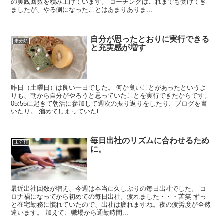
の実践回数を積み上げています。 コーチングはこれまでも受けてき
ましたが、やる側になったことはあまりありま...
自分が思ったとおりに実行できる
未分類
と充実感が増す
昨日（土曜日）は良い一日でした。 何か良いことがあったというよ
りも、朝から自分がやろうと思っていたことを実行できたからです。
05:55に起きて朝活に参加して週次の振り返りをしたり、ブログを書
いたり。 溜めてしまっていたF...
毎日出社のリズムに合わせるため
未分類
に。
最近出社回数が増え、今週は本当に久しぶりの毎日出社でした。 コ
ロナ禍になってから初めての毎日出社。疲れました・・・苦笑 ずっ
と在宅勤務に慣れていたので、出社は疲れますね。夜の疲労度が全然
違います。 加えて、職場から通勤時間...