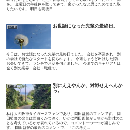
を。 金曜日の午後休を取ってみて、良かったなと思えたのでまた取
りたいです。 明日も明後日...
お世話になった先輩の最終日。
未分類
今日は、お世話になった先輩の最終日でした。 会社を卒業され、別
の会社で新たなスタートを切られます。 今週ちょうど出社した際に
お会いできて、ランチでお話を伺えました。 今までのキャリアとは
全く別の業界・会社・職種で、 ...
別にええやんか、対戦せえへんか
未分類
ら。
私は大の阪神タイガースファンであり、岡田監督のファンです。 岡
田監督の発言は面白くかつ深く、いかに岡田監督が日頃から野球のこ
とを考えているかが表れているので、コメント一つ一つが楽しみで
す。 岡田監督の最近のコメントで、「この考え...