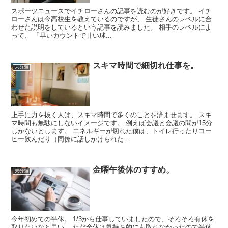
スポーツニュースでイチローさんの記事を読むのが好きです。 イチ
ローさんは今高校生を教えているのですが、 生徒さんのレベルに合
わせた説明をしているという記事を読みました。 相手のレベルによ
って、 「早いカウントで甘い球...
スキマ時間で細切れ仕事を。
未分類
上手に力を抜く人は、スキマ時間で多くのことを済ませます。 スキ
マ時間も無駄にしないイメージです。 例えば会議と会議の間が15分
しかないとします。 エネルギーが切れた僕は、トイレ行ったりコー
ヒー飲んだり（同僚に話しかけられた...
金曜午後休のすすめ。
未分類
今年初めての半休。 1/3から仕事していましたので、そろそろ有休を
取りたいなと思い。 ただ全休は気持ち的にも取れなかったので半休