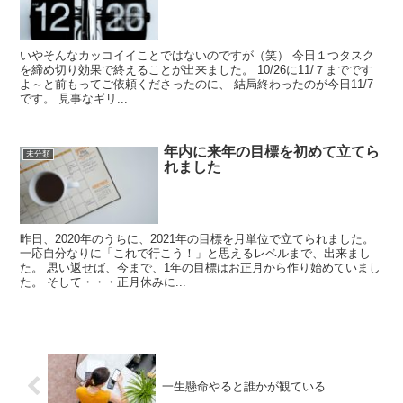
いやそんなカッコイイことではないのですが（笑） 今日１つタスク
を締め切り効果で終えることが出来ました。 10/26に11/７までです
よ～と前もってご依頼くださったのに、 結局終わったのが今日11/7
です。 見事なギリ...
年内に来年の目標を初めて立てら
未分類
れました
昨日、2020年のうちに、2021年の目標を月単位で立てられました。
一応自分なりに「これで行こう！」と思えるレベルまで、出来まし
た。 思い返せば、今まで、1年の目標はお正月から作り始めていまし
た。 そして・・・正月休みに...
一生懸命やると誰かが観ている