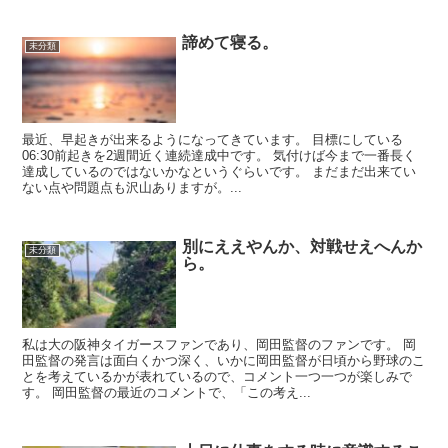
諦めて寝る。
未分類
最近、早起きが出来るようになってきています。 目標にしている
06:30前起きを2週間近く連続達成中です。 気付けば今まで一番長く
達成しているのではないかなというぐらいです。 まだまだ出来てい
ない点や問題点も沢山ありますが。...
別にええやんか、対戦せえへんか
未分類
ら。
私は大の阪神タイガースファンであり、岡田監督のファンです。 岡
田監督の発言は面白くかつ深く、いかに岡田監督が日頃から野球のこ
とを考えているかが表れているので、コメント一つ一つが楽しみで
す。 岡田監督の最近のコメントで、「この考え...