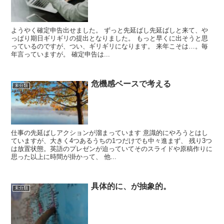
ようやく確定申告出せました。 ずっと先延ばし先延ばしと来て、や
っぱり期日ギリギリの提出となりました。 もっと早くに出そうと思
っているのですが、つい、ギリギリになります。 来年こそは…。毎
年言っていますが。 確定申告は...
危機感ベースで考える
未分類
仕事の先延ばしアクションが溜まっています 意識的にやろうとはし
ていますが、大きく4つあるうちの1つだけでも中々進まず、 残り3つ
は放置状態。英語のプレゼンが迫っていてそのスライドや原稿作りに
思った以上に時間が掛かって、 他...
具体的に、が抽象的。
未分類