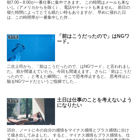
朝7:00～8:00が一番仕事に集中できます。 この時間はメールも来な
いし（アメリカからを除く）、電話やチャットも来ません。 前日の
寝た時間によってとても眠たい時もありますが、 早めに寝れた日
は、この時間帯が一番集中した作...
「前はこうだったので」はNGワ
未分類
ード。
二次上司から、「前はこうだったので、はNGワード」と言われまし
た。 前が間違えていたら、今回も間違えます。 さらに「前はこうだ
ったので、」と考えた瞬間に、そこで思考停止すると。 思考停止に
陥るNGワードだというご指摘でした...
土日は仕事のことを考えないよう
未分類
になりたい
15分、ノートに今の自分の感情をマイナス感情とプラス感情に分け
て描き出してみました。 すると、マイナス感情もプラス感情も、仕