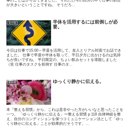
事のことばかり出てきました。 それだけ今の自分の中で仕事の割合
が大きいということですね。 そうだろ...
半休を活用するには前倒しが必
未分類
要。
今日は仕事で15:00～早退を活用して、友人とリアル対面でお話でき
ました。 仕事で早退や半休を取って、平日夕方に出かけるのは気持
ちが良いですね。 平日限定の、ちょい飲みセットを堪能しました
（笑 仕事のタスクを前倒す 仕事のタ...
ゆっくり静かに伝える。
未分類
本『整える習慣』から、これは是非やった方がいいなと思ったことを
一つ。 「ゆっくり静かに伝える」ー整える習慣 p.118 自律神経を整
え、自分のコンディションを保つコミュニケーション法として「ゆっ
くり静かに伝える」ことが効果的だそうです。...