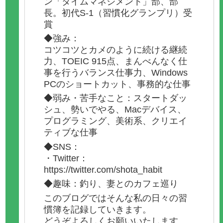
ン「タイムマネジメント」部、部
長。初代S-1（習慣化グランプリ）受
賞
◆強み：
コツコツとカメのように続ける継続
力、TOEIC 915点、まんべんなく仕
事を行うバランス仕事力、Windows
PCのショートカット、事務的な仕事
◆弱み・苦手なこと：スタートダッ
シュ、勢いでやる、Macデバイス、
プログラミング、美術系、クリエイ
ティブな仕事
◆SNS：
・Twitter：
https://twitter.com/shota_habit
◆趣味：釣り、妻とのカフェ巡り
このブログではそんな私の日々の習
慣簿を記録していきます。
どうぞよろしくお願いいたします。