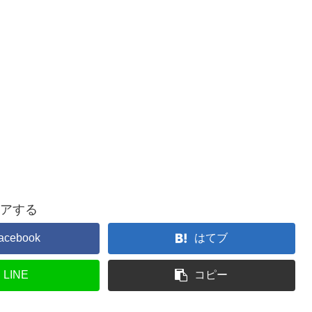
アする
acebook
はてブ
LINE
コピー