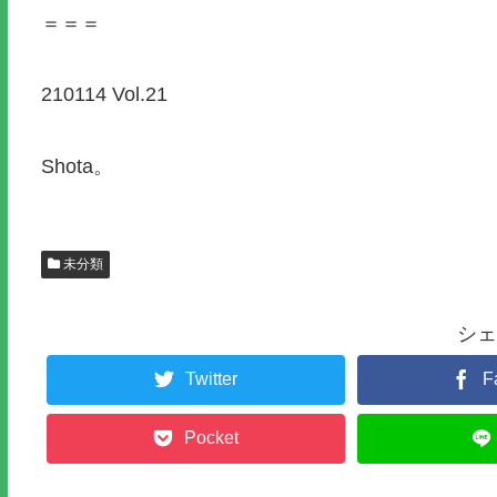
＝＝＝
210114 Vol.21
Shota。
未分類
シェ
Twitter
F
Pocket