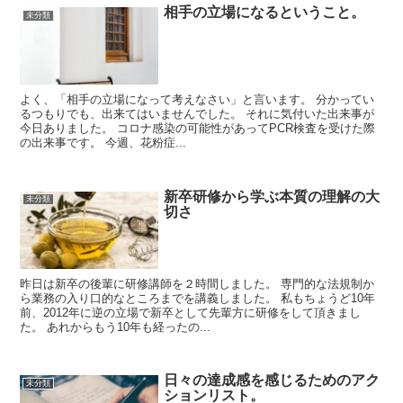
相手の立場になるということ。
未分類
よく、「相手の立場になって考えなさい」と言います。 分かってい
るつもりでも、出来てはいませんでした。 それに気付いた出来事が
今日ありました。 コロナ感染の可能性があってPCR検査を受けた際
の出来事です。 今週、花粉症...
新卒研修から学ぶ本質の理解の大
未分類
切さ
昨日は新卒の後輩に研修講師を２時間しました。 専門的な法規制か
ら業務の入り口的なところまでを講義しました。 私もちょうど10年
前、2012年に逆の立場で新卒として先輩方に研修をして頂きまし
た。 あれからもう10年も経ったの...
日々の達成感を感じるためのアク
未分類
ションリスト。