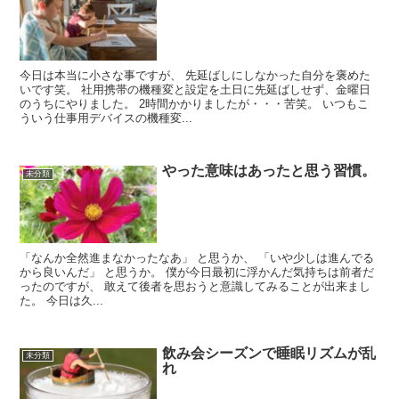
今日は本当に小さな事ですが、 先延ばしにしなかった自分を褒めた
いです笑。 社用携帯の機種変と設定を土日に先延ばしせず、金曜日
のうちにやりました。 2時間かかりましたが・・・苦笑。 いつもこ
ういう仕事用デバイスの機種変...
やった意味はあったと思う習慣。
未分類
「なんか全然進まなかったなあ」 と思うか、 「いや少しは進んでる
から良いんだ」 と思うか。 僕が今日最初に浮かんだ気持ちは前者だ
ったのですが、 敢えて後者を思おうと意識してみることが出来まし
た。 今日は久...
飲み会シーズンで睡眠リズムが乱
未分類
れ