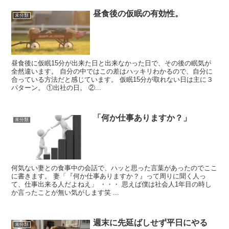
昼食後の仮眠の有効性。
未分類
昼食後に仮眠15分が出来た日と出来なかった日で、その後の眠気が
全然違います。 自分の中ではこの差はハッキリわかるので、自分に
合っている方法だと感じています。 仮眠15分が取れない日は主に３
パターン。 ①出社の日。 ②...
「何か仕事ありますか？」
未分類
何気ない妻との食事中の会話で、ハッと思った言葉があったのでここ
に書きます。 妻「『何か仕事ありますか？』って周りに聞く人っ
て、仕事出来る人だよねえ」 ・・・ 思えば僕は社会人1年目の時し
か言ったことが無い気がします笑 ...
週末に先延ばしせず平日にやる
未分類