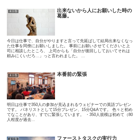
出来ないから人にお願いした時の
未分類
葛藤。
今日は仕事で、自分がやりますと言って先延ばして結局出来なくなっ
た仕事を同僚にお願いしました。 事前にお願いさせてくださいと上
司に相談したところ、 上司からも「自分が後回ししておいてそれは
頼みにくいだろ…」っと言われました。 ...
本番前の緊張
未分類
明日は仕事で350人の参加が見込まれるウェビナーでの英語プレゼン
です。 パネリストとして15分プレゼン、15分Q&Aです。 色々と初め
てなことがあり、すでに緊張しています。 ・350人規模は初めて（80
人程度が過去...
ファーストタスクの実行力
未分類