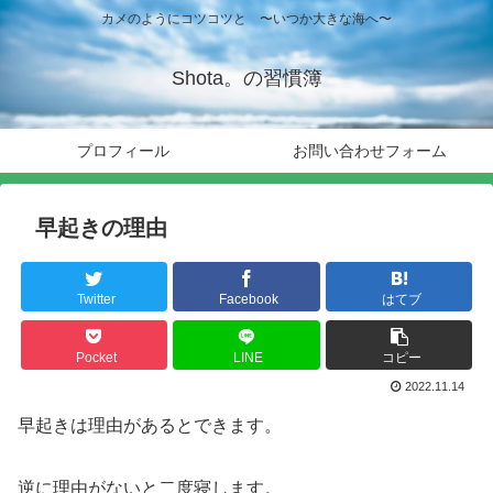
カメのようにコツコツと 〜いつか大きな海へ〜
Shota。の習慣簿
プロフィール
お問い合わせフォーム
早起きの理由
Twitter
Facebook
はてブ
Pocket
LINE
コピー
2022.11.14
早起きは理由があるとできます。
逆に理由がないと二度寝します。