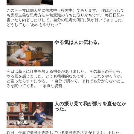
このテーマは個人的に探求中（模索中）であります。 僕はどうして
も完璧主義な思考方法を無意識のうちに取りがちです。 毎日日記を
書いたり内省したりして、自分の思考の”癖”に気が付いてきました。
どうしても、”あれもやりたい””...
やる気は人に伝わる。
未分類
今日は新人に仕事を教える機会がありました。 その新人の子から、
やる気を感じました。とても積極的なのです。 ・これをやろうか、
と言ったらすぐにやる。 ・自分で調べて、それでも分からないとこ
ろを聞いてくる。 ・素直な姿勢...
人の振り見て我が振りを直せなか
未分類
った。
昨日、仕事で業務を委託している業務委託の方がミスをしました。