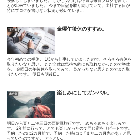
寝落ちてしまいました。 しかし気付けば今週は毎日ブログを書くこ
とが出来ていました。 今まで日記を取り続けていて、出社する日が
特にブログが書けない状況が続いていま...
金曜午後休のすすめ。
未分類
今年初めての半休。 1/3から仕事していましたので、そろそろ有休を
取りたいなと思い。 ただ全休は気持ち的にも取れなかったので半休
を。 金曜日の午後休を取ってみて、良かったなと思えたのでまた取
りたいです。 明日も明後日...
楽しみにしてガンバル。
未分類
明日から妻と二泊三日の西伊豆旅行です。 めちゃめちゃ楽しみで
す。 2年前に行って、とても楽しかったので同じ宿をリピートです。
予約したのは2カ月前で、予約した時には「まだ二カ月先かあ」と思
っていたのですが。 アッとい...