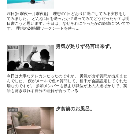
昨日(日曜夜〜月曜夜)は、理想の1日どおりに過ごしてみる実験をし
てみました。 どんな1日を送ったか？送ってみてどうだったか？は明
日書こうと思います。今日は、なぜそれに至ったかの経緯についてで
す。 理想の24時間ワークシートを使っ...
勇気が足りず発言出来ず。
未分類
今日は大事なテレカンだったのですが、 勇気が出ず質問が出来ませ
んでした。 僕がメールで色々質問して、相手が会議設定してくれた
場なのですが。 参加メンバーも僕より職位が上の人達ばかりで、英
語も聴き取れず自分の理解が合っている...
夕食前のお風呂。
未分類