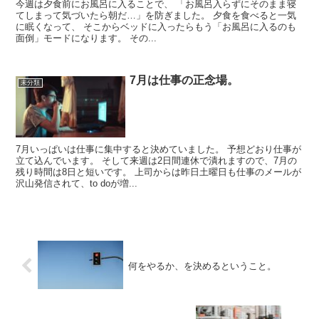
今週は夕食前にお風呂に入ることで、 「お風呂入らずにそのまま寝
てしまって気づいたら朝だ…」を防ぎました。 夕食を食べると一気
に眠くなって、 そこからベッドに入ったらもう「お風呂に入るのも
面倒」モードになります。 その...
7月は仕事の正念場。
未分類
7月いっぱいは仕事に集中すると決めていました。 予想どおり仕事が
立て込んでいます。 そして来週は2日間連休で潰れますので、7月の
残り時間は8日と短いです。 上司からは昨日土曜日も仕事のメールが
沢山発信されて、to doが増...
何をやるか、を決めるということ。