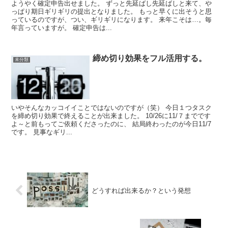
ようやく確定申告出せました。 ずっと先延ばし先延ばしと来て、や
っぱり期日ギリギリの提出となりました。 もっと早くに出そうと思
っているのですが、つい、ギリギリになります。 来年こそは…。毎
年言っていますが。 確定申告は...
締め切り効果をフル活用する。
未分類
いやそんなカッコイイことではないのですが（笑） 今日１つタスク
を締め切り効果で終えることが出来ました。 10/26に11/７までです
よ～と前もってご依頼くださったのに、 結局終わったのが今日11/7
です。 見事なギリ...
どうすれば出来るか？という発想