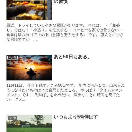
の習慣
最近、トライしている小さな習慣があります。 それは、 ・「並盛
り」ではなく「小盛り」を注文する ・コーヒーを家では飲まない ・
食事は腹八分目で止める（意識と努力をする） です。 ほんとに小さ
な習慣ですが、...
あと50日もある。
未分類
11月11日。 今年も残すところ50日です。 年内に何か１つ、出来るよ
うになりたいものは？と自問したところ、 やっぱり「タイムマネジ
メント」です。 先延ばしを止めたい。 重要なことに時間を充てた
い。 これ...
いつもより5%伸ばす
未分類